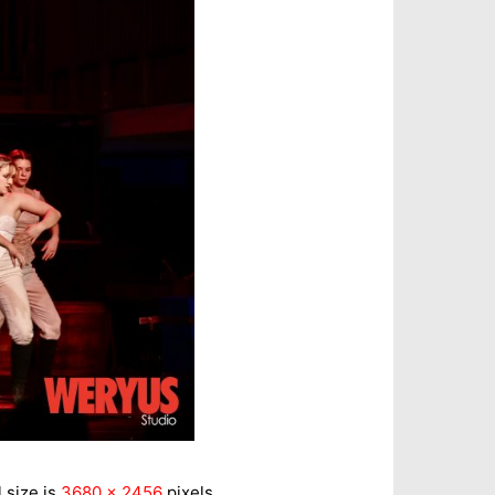
l size is
3680 × 2456
pixels