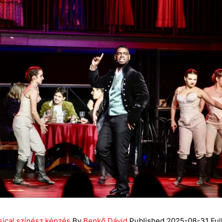
sical színész képzés
By
Benkő Dávid
Published
2025-08-31
Ful