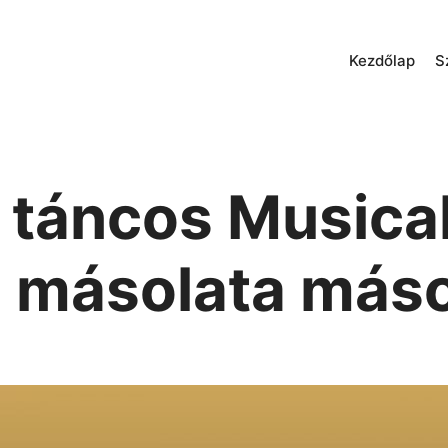
Kezdőlap
S
 táncos Musica
 másolata másol