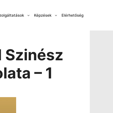
zolgáltatások
Képzések
Elérhetőség
l Szinész
ata – 1