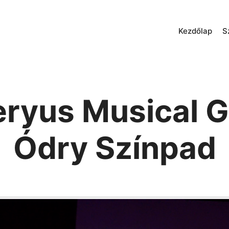
Kezdőlap
S
eryus Musical 
Ódry Színpad