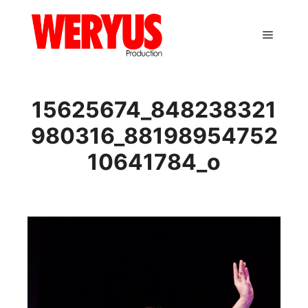
Main m
15625674_848238321
980316_88198954752
10641784_o