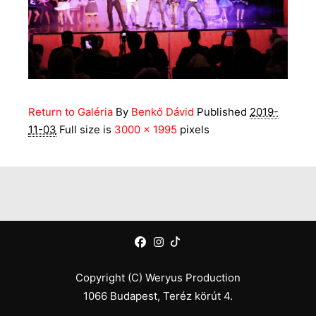
Return to Galéria
By
Benkő Dávid
Published
2019-
11-03
Full size is
3000 × 1995
pixels
Copyright (C) Weryus Production
1066 Budapest, Teréz körút 4.