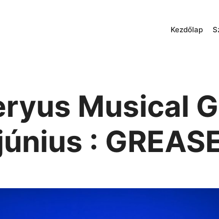
Kezdőlap
S
eryus Musical G
június : GREAS