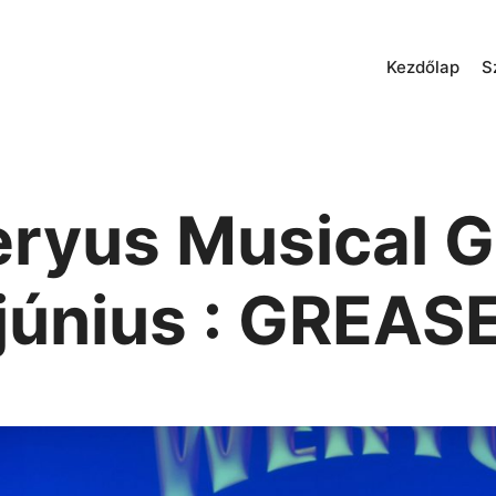
Kezdőlap
S
eryus Musical G
június : GREAS