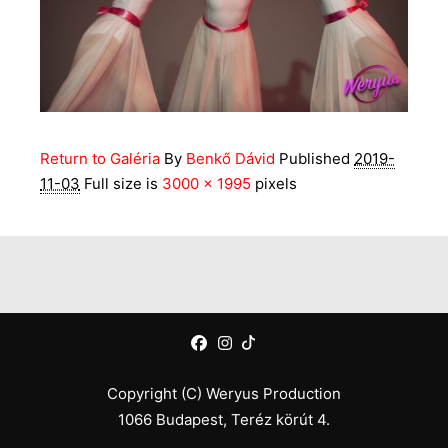
Return to Galéria
By
Benkő Dávid
Published
2019-
11-03
Full size is
3000 × 1995
pixels
Copyright (C) Weryus Production
1066 Budapest, Teréz körút 4.