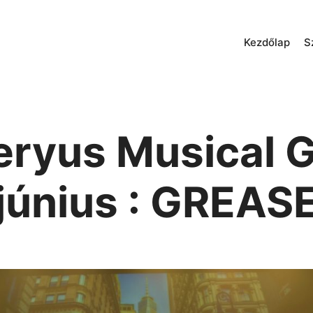
Kezdőlap
S
eryus Musical G
június : GREAS