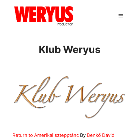
Main m
Klub Weryus
Return to Amerikai sztepptánc
By
Benkő Dávid